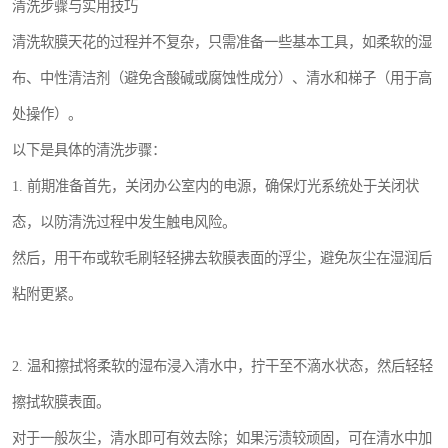
清洗步骤与实用技巧
清洗软膜天花的过程并不复杂，只需准备一些基本工具，如柔软的湿
布、中性清洁剂（避免含酸碱或腐蚀性成分）、清水和梯子（用于高
处操作）。
以下是具体的清洗步骤：
1. 前期准备首先，关闭办公室内的电源，确保灯光系统处于关闭状
态，以防清洗过程中发生触电风险。
然后，用干布或软毛刷轻轻拂去软膜表面的浮尘，避免灰尘在湿润后
粘附更紧。
2. 温和擦拭将柔软的湿布浸入清水中，拧干至不滴水状态，然后轻轻
擦拭软膜表面。
对于一般灰尘，清水即可有效去除；如果污渍较顽固，可在清水中加