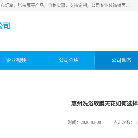
佛山朗鑫装饰工程有限公司主营软膜天花，软膜天花灯箱，卡布灯箱，张拉膜等产品，价格实惠，支持定制；公司专业装饰铺面，家居，会展特装，软膜等工程，技能精良人员，安装快、价格合理，质量保证、热诚与各方有识人士合作，欢迎新老客户来电咨询。
公司
企业视频
公司介绍
公司动态
惠州洗浴软膜天花如何选择
时间：2026-03-08
点击次数：11