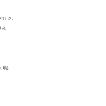
阴影问题。
馨感。
变问题。