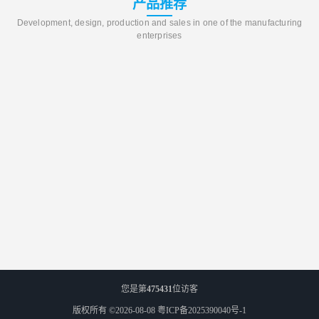
产品推荐
Development, design, production and sales in one of the manufacturing
enterprises
您是第
475431
位访客
版权所有 ©2026-08-08
粤ICP备2025390040号-1