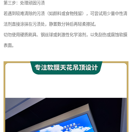
第三步：处理顽固污渍
若遇到较难清除的污渍（如颜料或食物残留），可尝试用少量中性清
洁剂直接涂抹在污渍处，静置数分钟后再轻柔擦拭。
切勿使用硬质刷具、钢丝球或刺激性化学溶剂，以免刮伤或腐蚀软膜
表面。