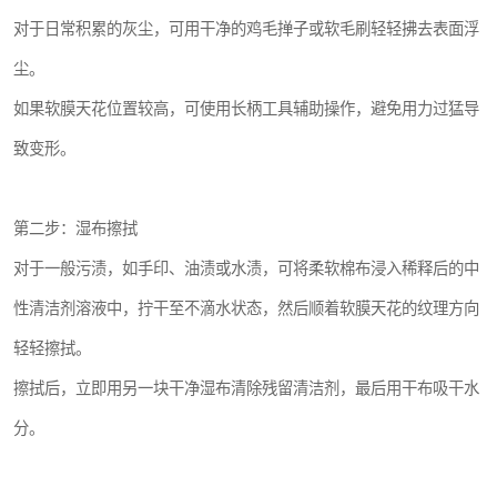
对于日常积累的灰尘，可用干净的鸡毛掸子或软毛刷轻轻拂去表面浮
尘。
如果软膜天花位置较高，可使用长柄工具辅助操作，避免用力过猛导
致变形。
第二步：湿布擦拭
对于一般污渍，如手印、油渍或水渍，可将柔软棉布浸入稀释后的中
性清洁剂溶液中，拧干至不滴水状态，然后顺着软膜天花的纹理方向
轻轻擦拭。
擦拭后，立即用另一块干净湿布清除残留清洁剂，最后用干布吸干水
分。