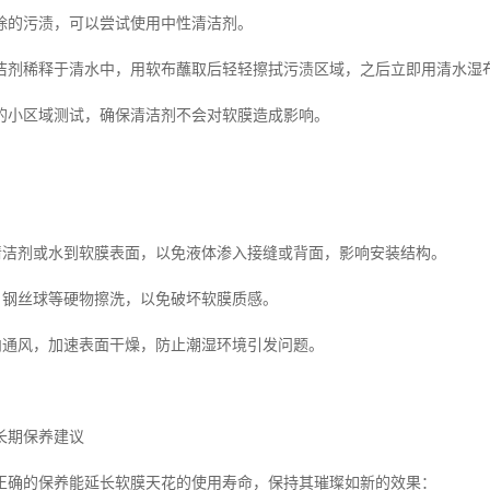
除的污渍，可以尝试使用中性清洁剂。
洁剂稀释于清水中，用软布蘸取后轻轻擦拭污渍区域，之后立即用清水湿
的小区域测试，确保清洁剂不会对软膜造成影响。
洒清洁剂或水到软膜表面，以免液体渗入接缝或背面，影响安装结构。
子、钢丝球等硬物擦洗，以免破坏软膜质感。
室内通风，加速表面干燥，防止潮湿环境引发问题。
长期保养建议
正确的保养能延长软膜天花的使用寿命，保持其璀璨如新的效果：