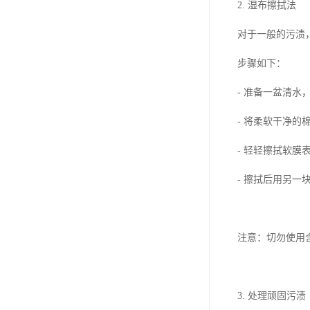
2. 湿布擦拭法
对于一般的污渍
步骤如下：
- 准备一盆清
- 将柔软干净
- 轻轻擦拭软
- 擦拭后用另
注意：切勿使用
3. 处理顽固污渍