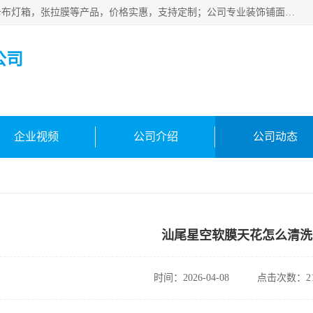
佛山朗鑫装饰工程有限公司主营软膜天花，软膜天花灯箱，卡布灯箱，张拉膜等产品，价格实惠，支持定制；公司专业装饰铺面，家居，会展特装，软膜等工程，技能精良人员，安装快、价格合理，质量保证、热诚与各方有识人士合作，欢迎新老客户来电咨询。
公司
企业视频
公司介绍
公司动态
汕尾星空软膜天花怎么清洗
时间：2026-04-08
点击次数：21