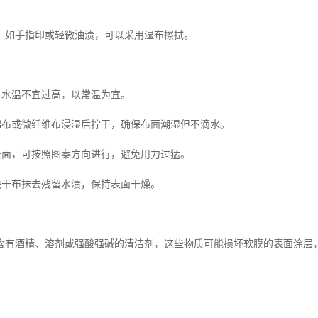
，如手指印或轻微油渍，可以采用湿布擦拭。
水，水温不宜过高，以常温为宜。
的棉布或微纤维布浸湿后拧干，确保布面潮湿但不滴水。
膜表面，可按照图案方向进行，避免用力过猛。
一块干布抹去残留水渍，保持表面干燥。
含有酒精、溶剂或强酸强碱的清洁剂，这些物质可能损坏软膜的表面涂层