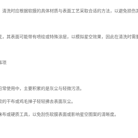
，清洗时应根据软膜的具体材质与表面工艺采取合适的方法，以避免损伤
花，其表面可能带有喷绘或特殊涂层，以模拟星空效果，因此在清洗时需
事项
日常使用中，主要积累的是灰尘与轻微污渍。
软的干布或鸡毛掸子轻轻拂去表面灰尘。
抹布或硬质工具，以免刮伤软膜表面或影响星空图案的清晰度。