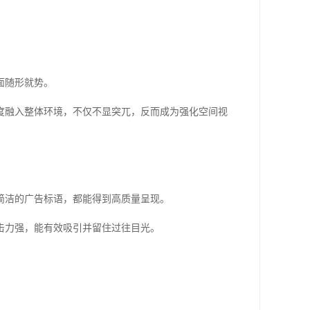
面随形就势。
度融入整体环境，不仅不显突兀，反而成为强化空间视
简洁的广告标语，都能得到高质量呈现。
击力强，能有效吸引并留住过往目光。