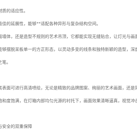
材质的适应性。
极佳的延展性，能够**适配各种异形与复杂结构空间。
面墙体，还是造型不规则的艺术吊顶，它都能实现无缝贴合，让灯光与画
能够摆脱呆板单一的方正形态，以灵动多变的线条和独特新颖的造型，深
之笔。
其表面可进行高清喷绘，无论是精致的品牌图案、绚丽的艺术画面，还是
饱和度饱满，在灯箱内部均匀光源的衬托下，画面效果清晰逼真，视觉冲
与安全的双重保障