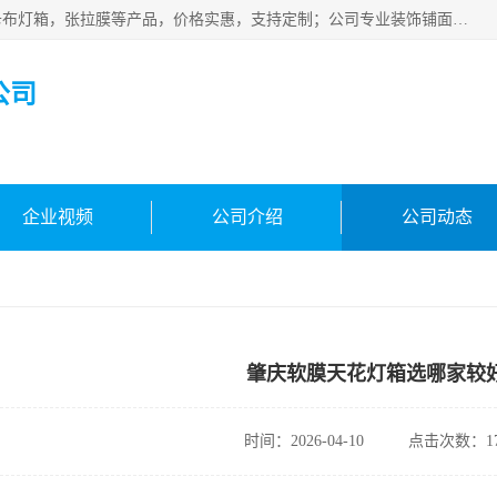
佛山朗鑫装饰工程有限公司主营软膜天花，软膜天花灯箱，卡布灯箱，张拉膜等产品，价格实惠，支持定制；公司专业装饰铺面，家居，会展特装，软膜等工程，技能精良人员，安装快、价格合理，质量保证、热诚与各方有识人士合作，欢迎新老客户来电咨询。
公司
企业视频
公司介绍
公司动态
肇庆软膜天花灯箱选哪家较
时间：2026-04-10
点击次数：17