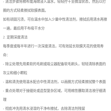
- 清洁步骤将棉布或海绵浸入温水，轻轻拧干至微湿状态，然后以打
圈的方式轻柔擦拭软膜表面。
如有顽固污渍，可在温水中加入少量中性清洁剂，擦拭后用清水再擦
一遍，最后用干布吸干水分
2. 定期深度清洁
每季度或每半年进行一次深度清洁，可有效延长软膜天花的使用寿
命：
- 除尘处理先用柔软的毛刷或吸尘器配备软毛刷头，轻轻清除表面的
灰尘和细小颗粒
- 温和清洗使用温水配合中性清洁剂，以画圈方式轻柔擦拭整个表面
- 重点处理对于接缝处或造型复杂区域，可用棉签蘸取清洁液仔细清
理
- 彻底冲洗用清水浸湿的干净布擦拭，去除清洁剂残留