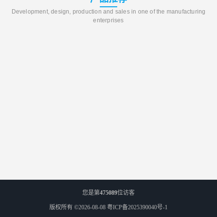
Development, design, production and sales in one of the manufacturing
enterprises
您是第
475089
位访客
版权所有 ©2026-08-08
粤ICP备2025390040号-1