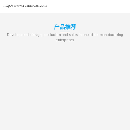
http://www.ruanmozs.com
产品推荐
Development, design, production and sales in one of the manufacturing
enterprises