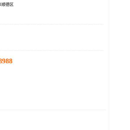
市顺德区
8988