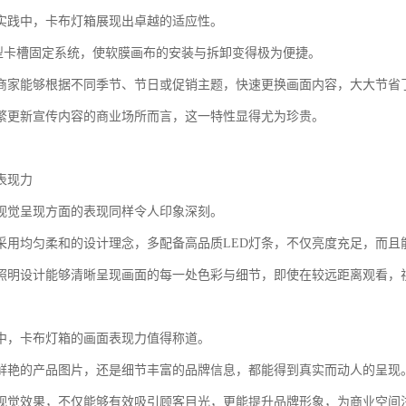
实践中，卡布灯箱展现出卓越的适应性。
型卡槽固定系统，使软膜画布的安装与拆卸变得极为便捷。
商家能够根据不同季节、节日或促销主题，快速更换画面内容，大大节省
繁更新宣传内容的商业场所而言，这一特性显得尤为珍贵。
表现力
视觉呈现方面的表现同样令人印象深刻。
采用均匀柔和的设计理念，多配备高品质LED灯条，不仅亮度充足，而且
照明设计能够清晰呈现画面的每一处色彩与细节，即使在较远距离观看，
中，卡布灯箱的画面表现力值得称道。
鲜艳的产品图片，还是细节丰富的品牌信息，都能得到真实而动人的呈现
视觉效果，不仅能够有效吸引顾客目光，更能提升品牌形象，为商业空间