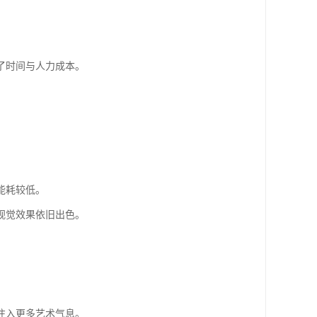
了时间与人力成本。
能耗较低。
视觉效果依旧出色。
。
注入更多艺术气息。