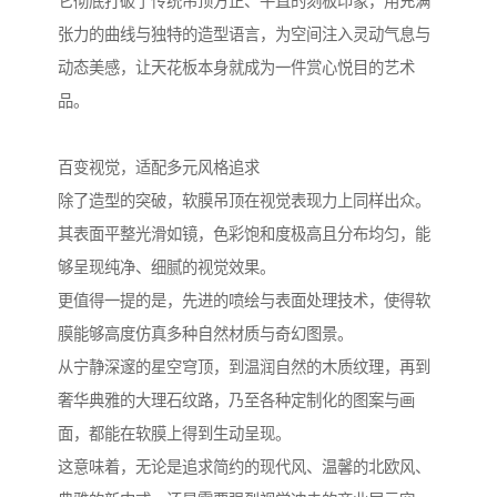
它彻底打破了传统吊顶方正、平直的刻板印象，用充满
张力的曲线与独特的造型语言，为空间注入灵动气息与
动态美感，让天花板本身就成为一件赏心悦目的艺术
品。
百变视觉，适配多元风格追求
除了造型的突破，软膜吊顶在视觉表现力上同样出众。
其表面平整光滑如镜，色彩饱和度极高且分布均匀，能
够呈现纯净、细腻的视觉效果。
更值得一提的是，先进的喷绘与表面处理技术，使得软
膜能够高度仿真多种自然材质与奇幻图景。
从宁静深邃的星空穹顶，到温润自然的木质纹理，再到
奢华典雅的大理石纹路，乃至各种定制化的图案与画
面，都能在软膜上得到生动呈现。
这意味着，无论是追求简约的现代风、温馨的北欧风、