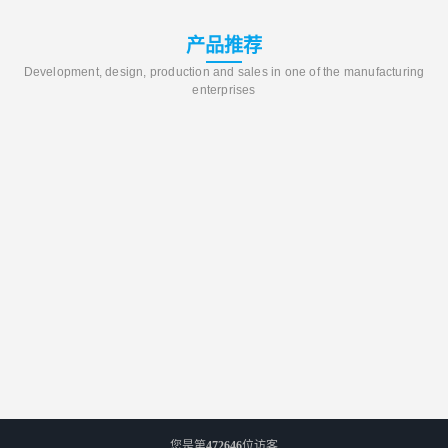
产品推荐
Development, design, production and sales in one of the manufacturing
enterprises
您是第
472646
位访客