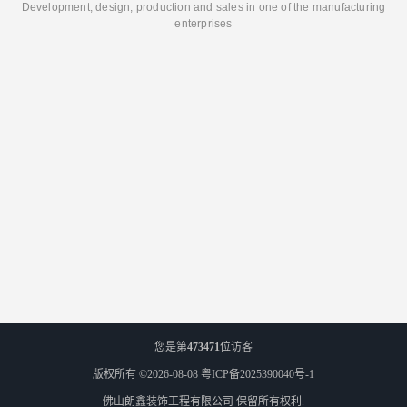
Development, design, production and sales in one of the manufacturing
enterprises
您是第
473471
位访客
版权所有 ©2026-08-08
粤ICP备2025390040号-1
佛山朗鑫装饰工程有限公司
保留所有权利.