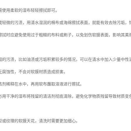
需使用柔软的湿布轻轻擦拭即可。
或轻微的污渍，用清水湿润的棉布或海绵擦拭表面，就能有效去除污垢，
擦拭时应避免使用过于粗糙的布料或刷子，以免划伤软膜表面，影响其美
固的污渍，比如油渍或污垢积累较多的情况，可以在清水中加入少量中性
无腐蚀性，不会对软膜材质造成损害。
洁剂稀释在水中，再用软布蘸取溶液进行擦拭。
必用干净的湿布将残留的清洁剂彻底清除，避免化学物质残留导致材质变
型或纹理的软膜天花，清洗时需要更加细心。