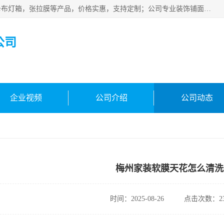
佛山朗鑫装饰工程有限公司主营软膜天花，软膜天花灯箱，卡布灯箱，张拉膜等产品，价格实惠，支持定制；公司专业装饰铺面，家居，会展特装，软膜等工程，技能精良人员，安装快、价格合理，质量保证、热诚与各方有识人士合作，欢迎新老客户来电咨询。
公司
企业视频
公司介绍
公司动态
梅州家装软膜天花怎么清洗
时间：2025-08-26
点击次数：23