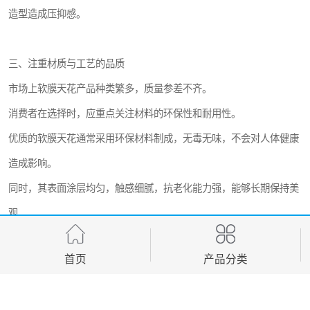
除了美观，软膜天花还具有防水、防潮和防火的性能，安全系数较
高，非常适合浴室这种潮湿环境。
同时，其安装便捷、维护简单，日常清洁仅需用湿布擦拭，能够有效
节省时间和成本。
二、根据浴室空间特点选择合适类型
潮州地区气候湿润，浴室环境对材料的防潮性能要求较高。
在选择软膜天花时，建议优先考虑其防水和防潮能力。
一般来说，优质的软膜天花表面经过特殊处理，能够有效防止水汽渗
透，避免因潮湿导致的材料变形或发霉。
首页
产品分类
此外，浴室的空间大小和层高也是重要的考虑因素。