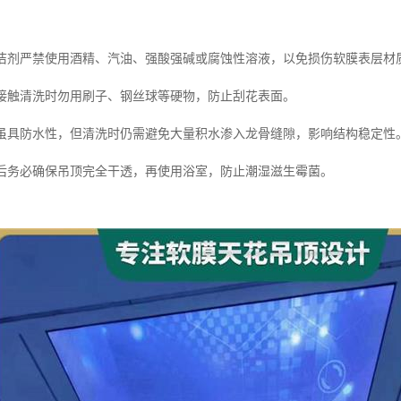
性清洁剂严禁使用酒精、汽油、强酸强碱或腐蚀性溶液，以免损伤软膜表层材
物品接触清洗时勿用刷子、钢丝球等硬物，防止刮花表面。
软膜虽具防水性，但清洗时仍需避免大量积水渗入龙骨缝隙，影响结构稳定性
清洗后务必确保吊顶完全干透，再使用浴室，防止潮湿滋生霉菌。