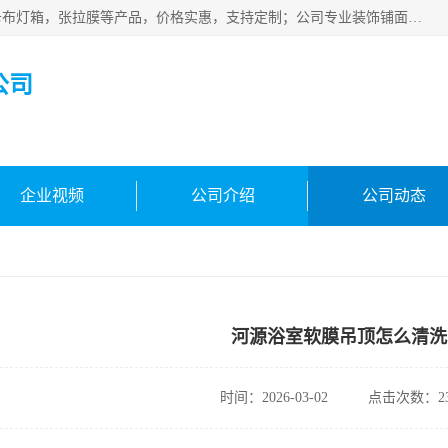
佛山朗鑫装饰工程有限公司主营软膜天花，软膜天花灯箱，卡布灯箱，张拉膜等产品，价格实惠，支持定制；公司专业装饰铺面，家居，会展特装，软膜等工程，技能精良人员，安装快、价格合理，质量保证、热诚与各方有识人士合作，欢迎新老客户来电咨询。
公司
企业视频
公司介绍
公司动态
河源浴室软膜吊顶怎么清洗
时间：2026-03-02
点击次数：23