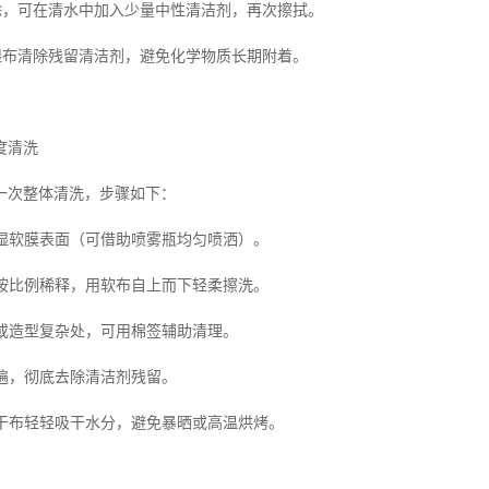
清除，可在清水中加入少量中性清洁剂，再次擦拭。
的湿布清除残留清洁剂，避免化学物质长期附着。
度清洗
一次整体清洗，步骤如下：
润湿软膜表面（可借助喷雾瓶均匀喷洒）。
剂按比例稀释，用软布自上而下轻柔擦洗。
缝或造型复杂处，可用棉签辅助清理。
两遍，彻底去除清洁剂残留。
用干布轻轻吸干水分，避免暴晒或高温烘烤。