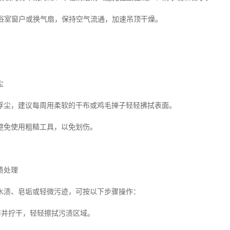
打开浴室窗户或换气扇，保持空气流通，加速吊顶干燥。
尘
浮尘，建议每周用柔软的干布或鸡毛掸子轻轻拂拭表面。
避免使用粗糙工具，以免划伤。
渍处理
水渍、皂垢或轻微污迹，可按以下步骤操作：
软布并拧干，轻轻擦拭污渍区域。