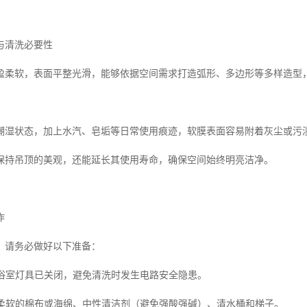
与清洗必要性
盈柔软，表面平整光滑，能够依据空间需求打造弧形、多边形等多样造型
潮湿状态，加上水汽、皂垢等日常使用痕迹，软膜表面容易附着灰尘或污
保持吊顶的美观，还能延长其使用寿命，确保空间始终明亮洁净。
作
，请务必做好以下准备：
确保浴室灯具已关闭，避免清洗时发生电路安全隐患。
准备柔软的棉布或海绵、中性清洁剂（避免强酸强碱）、清水桶和梯子。