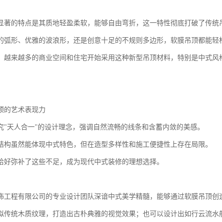
显著的特点是其质地轻盈柔软，能够自由弯折，这一特性彻底打破了传统
的弧形、优雅的波浪形，还是创意十足的不规则多边形，软膜吊顶都能轻
，越来越多的商业空间和住宅开始采用这种新型吊顶材料，特别是中式风格
。
顶的艺术表现力
究"天人合一"的设计理念，强调自然流畅的线条和含蓄内敛的美感。
结构虽然能体现中式特色，但在造型多样性和施工便捷性上存在局限。
恰好弥补了这些不足，成为现代中式装修的理想选择。
饰工程有限公司的专业设计团队深谙中式美学精髓，能够通过软膜吊顶创
拟传统木质纹理，打造出古朴典雅的视觉效果；也可以设计出如行云流水