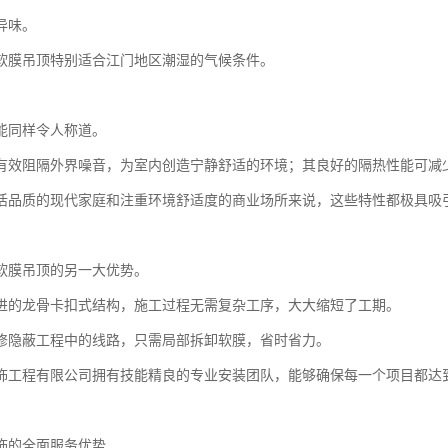
异味。
软膜吊顶特别适合江门地区潮湿的气候条件。
能同样令人称道。
有效阻隔外界噪音，为室内创造宁静舒适的环境；其良好的隔热性能可减
活品质的现代家庭和注重环境舒适度的商业场所来说，这些特性都极具吸
软膜吊顶的另一大优势。
进的龙骨卡扣式结构，施工过程无需复杂工序，大大缩短了工期。
修隐蔽工程中的线路，只需局部拆卸软膜，省时省力。
饰工程有限公司拥有技能精良的专业安装团队，能够确保每一个项目都达
饰的全面服务优势