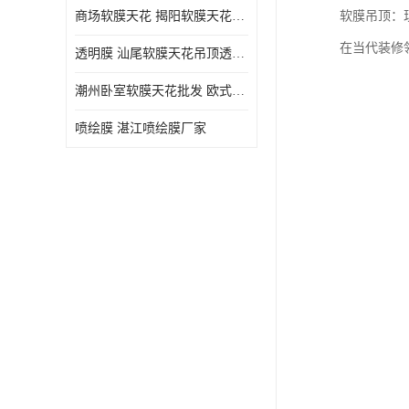
商场软膜天花 揭阳软膜天花吊顶透光膜批发
软膜吊顶：
在当代装修
透明膜 汕尾软膜天花吊顶透光膜定制
潮州卧室软膜天花批发 欧式软膜天花
喷绘膜 湛江喷绘膜厂家