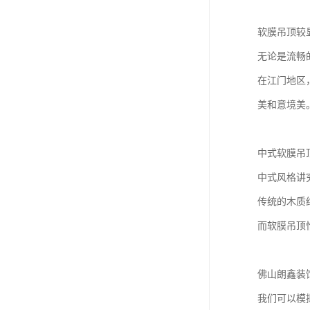
软膜吊顶较
无论是流畅
在江门地区
美和意境美
中式软膜吊
中式风格讲
传统的木质
而软膜吊顶
佛山朗鑫装
我们可以模