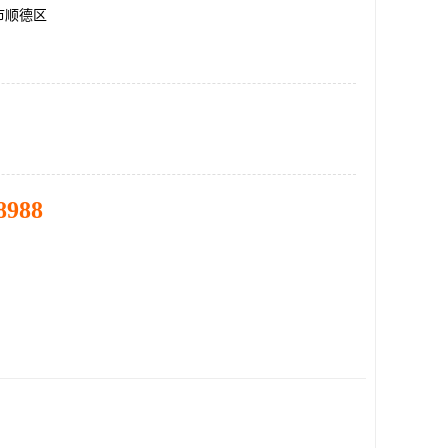
市顺德区
8988