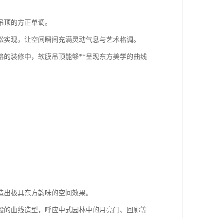
吊顶的方正单调。
松实现，让空间瞬间充满灵动气息与艺术格调。
的装修中，软膜吊顶能够**呈现东方美学的曲线
造出极具东方韵味的空间效果。
般的曲线造型，呼应中式园林中的月亮门、回廊等