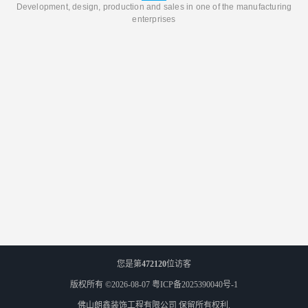
Development, design, production and sales in one of the manufacturing
enterprises
您是第
472120
位访客
版权所有 ©2026-08-07
粤ICP备2025390040号-1
佛山朗鑫装饰工程有限公司
保留所有权利.