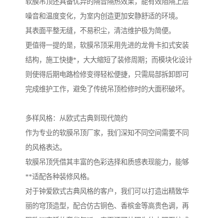
软膜吊顶还具备优异的隔音隔热效果，能有效阻隔上层
噪音和温度变化，为室内创造更加安静舒适的环境。
其表面平整无缝，不易积尘，清洁维护极为简便。
更值得一提的是，软膜吊顶采用先进的龙骨卡扣式安装
结构，施工快捷*，大大缩短了装修周期；而模块化设计
则使得后期电路检修变得轻松便捷，只需局部拆卸即可
完成维护工作，避免了传统吊顶检修时的大面积破坏。
多样风格：从欧式古典到现代简约
作为专业的软膜吊顶厂家，我们深知不同空间需要不同
的风格表达。
软膜吊顶凭借其丰富的色彩选择和质感表现能力，能够
**适配各种装修风格。
对于钟爱欧式古典风格的客户，我们可以打造出精致华
丽的穹顶造型，配合仿古铜色、香槟金等高贵色调，再