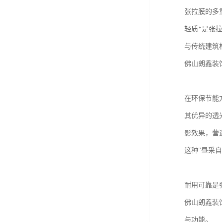
张拉膜的多
轻质*是张
与传统建筑
佛山朗鑫装
在环保节能
其优异的透
影效果，营
这种"昼采
耐用可靠是
佛山朗鑫装
与功能。