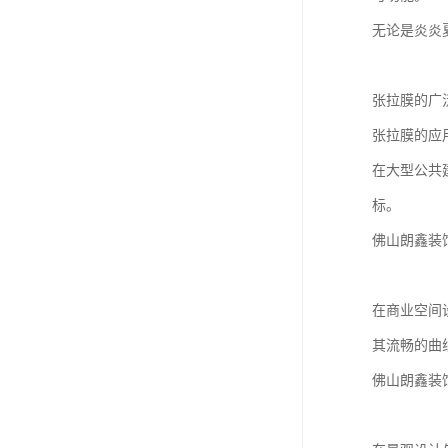
无论是炎炎
张拉膜的广
张拉膜的应
在大型公共
标。
佛山朗鑫装
在商业空间
其流畅的曲
佛山朗鑫装