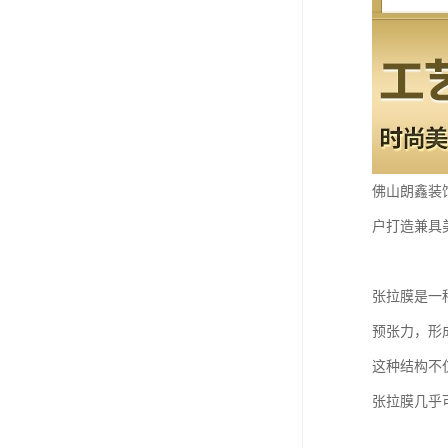
佛山朗鑫装
户打造兼具
张拉膜是一
预张力，形
这种结构不
张拉膜几乎