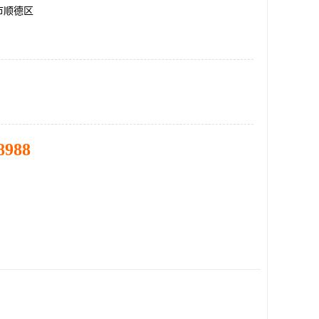
市顺德区
8988