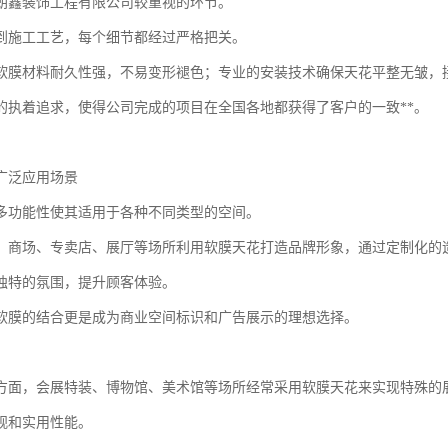
朗鑫装饰工程有限公司较重视的环节。
到施工工艺，每个细节都经过严格把关。
软膜材料耐久性强，不易变形褪色；专业的安装技术确保天花平整无皱，接
的执着追求，使得公司完成的项目在全国各地都获得了客户的一致**。
广泛应用场景
多功能性使其适用于各种不同类型的空间。
，商场、专卖店、展厅等场所利用软膜天花打造品牌形象，通过定制化的
独特的氛围，提升顾客体验。
软膜的结合更是成为商业空间标识和广告展示的理想选择。
方面，会展特装、博物馆、美术馆等场所经常采用软膜天花来实现特殊的
观和实用性能。