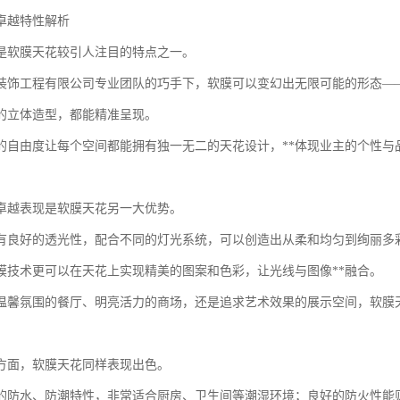
卓越特性解析
是软膜天花较引人注目的特点之一。
装饰工程有限公司专业团队的巧手下，软膜可以变幻出无限可能的形态—
的立体造型，都能精准呈现。
的自由度让每个空间都能拥有独一无二的天花设计，**体现业主的个性与
卓越表现是软膜天花另一大优势。
有良好的透光性，配合不同的灯光系统，可以创造出从柔和均匀到绚丽多
膜技术更可以在天花上实现精美的图案和色彩，让光线与图像**融合。
温馨氛围的餐厅、明亮活力的商场，还是追求艺术效果的展示空间，软膜
方面，软膜天花同样表现出色。
的防水、防潮特性，非常适合厨房、卫生间等潮湿环境；良好的防火性能