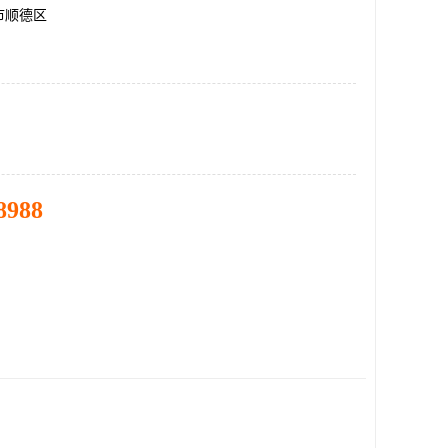
市顺德区
8988