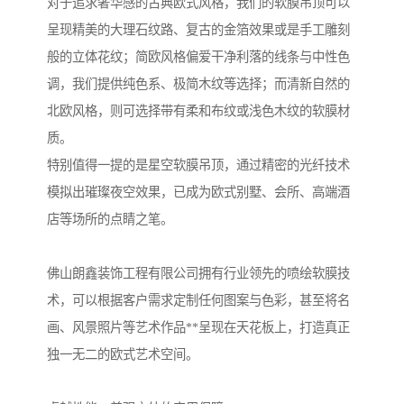
对于追求奢华感的古典欧式风格，我们的软膜吊顶可以
呈现精美的大理石纹路、复古的金箔效果或是手工雕刻
般的立体花纹；简欧风格偏爱干净利落的线条与中性色
调，我们提供纯色系、极简木纹等选择；而清新自然的
北欧风格，则可选择带有柔和布纹或浅色木纹的软膜材
质。
特别值得一提的是星空软膜吊顶，通过精密的光纤技术
模拟出璀璨夜空效果，已成为欧式别墅、会所、高端酒
店等场所的点睛之笔。
佛山朗鑫装饰工程有限公司拥有行业领先的喷绘软膜技
术，可以根据客户需求定制任何图案与色彩，甚至将名
画、风景照片等艺术作品**呈现在天花板上，打造真正
独一无二的欧式艺术空间。