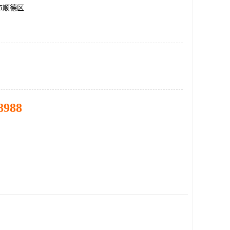
市顺德区
8988