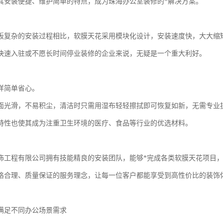
其安装便捷、维护简单的特点，成为珠海办公室装修的*解决方案。
板复杂的安装过程相比，软膜天花采用模块化设计，安装速度快，大大缩
快速入驻或不愿长时间停业装修的企业来说，无疑是一个重大利好。
样简单省心。
面光滑，不易积尘，清洁时只需用湿布轻轻擦拭即可恢复如新，无需专业
特性也使其成为注重卫生环境的医疗、食品等行业的优选材料。
饰工程有限公司拥有技能精良的安装团队，能够*完成各类软膜天花项目
格合理、质量保证的服务理念，让每一位客户都能享受到高性价比的装饰
满足不同办公场景需求