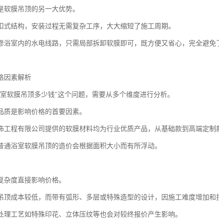
是软膜吊顶的另一大优势。
扣式结构，安装过程无需复杂工序，大大缩短了施工周期。
修浴室内的水电线路，只需局部拆卸软膜即可，既方便又省心，完全避免
格因素解析
浴室软膜吊顶多少钱"这个问题，需要从多个维度进行分析。
品质是影响价格的首要因素。
饰工程有限公司提供的软膜材料均为行业优质产品，从基础款到高端定制
普通浴室软膜吊顶的造价会根据面积大小而有所浮动。
复杂度直接影响价格。
吊顶成本较低，而带有弧形、多层或特殊造型的设计，因施工难度增加和
处理工艺如特殊印花、立体压纹等也会对较终报价产生影响。