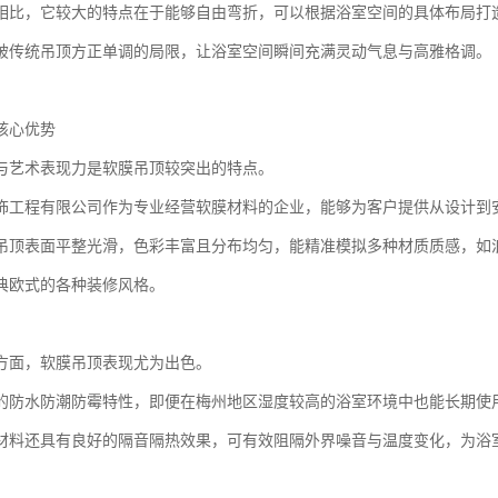
相比，它较大的特点在于能够自由弯折，可以根据浴室空间的具体布局打
破传统吊顶方正单调的局限，让浴室空间瞬间充满灵动气息与高雅格调。
核心优势
与艺术表现力是软膜吊顶较突出的特点。
饰工程有限公司作为专业经营软膜材料的企业，能够为客户提供从设计到
吊顶表面平整光滑，色彩丰富且分布均匀，能精准模拟多种材质质感，如浪
典欧式的各种装修风格。
方面，软膜吊顶表现尤为出色。
的防水防潮防霉特性，即便在梅州地区湿度较高的浴室环境中也能长期使
材料还具有良好的隔音隔热效果，可有效阻隔外界噪音与温度变化，为浴