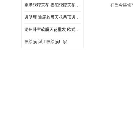
商场软膜天花 揭阳软膜天花吊顶透光膜批发
在当今装修
透明膜 汕尾软膜天花吊顶透光膜定制
潮州卧室软膜天花批发 欧式软膜天花
喷绘膜 湛江喷绘膜厂家