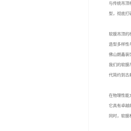
与传统吊顶
型，彻底打
软膜吊顶的
造型多样性
佛山朗鑫装
我们的软膜
代简约到古
在物理性能
它具有卓越
同时，软膜