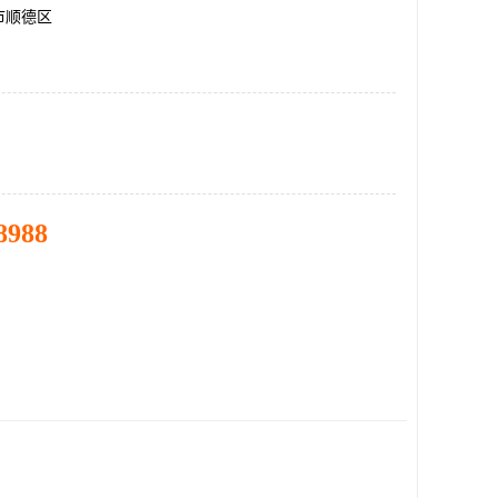
市顺德区
8988