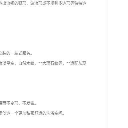
造出流畅的弧形、波浪形或不规则多边形等独特造
安装的一站式服务。
漫星空、自然木纹、**大理石纹等，**适配从现
用而不变形、不发霉。
室创造一个更加私密舒适的洗浴空间。