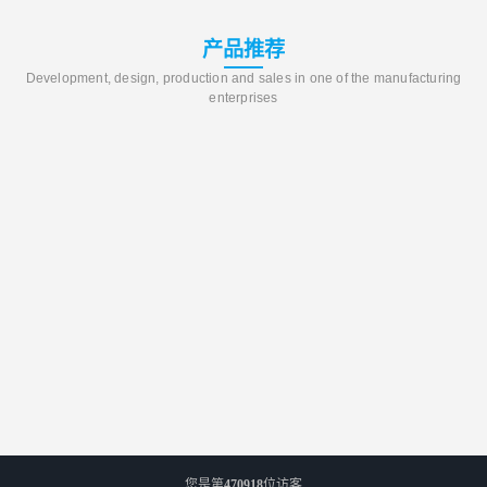
产品推荐
Development, design, production and sales in one of the manufacturing
enterprises
您是第
470918
位访客