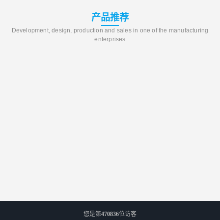
产品推荐
Development, design, production and sales in one of the manufacturing
enterprises
您是第
470836
位访客