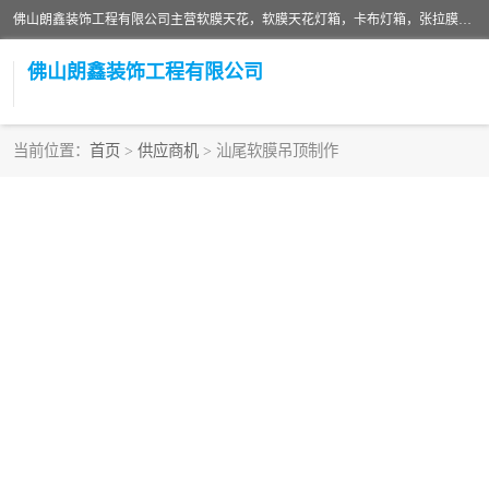
佛山朗鑫装饰工程有限公司主营软膜天花，软膜天花灯箱，卡布灯箱，张拉膜等产品，价格实惠，支持定制；公司专业装饰铺面，家居，会展特装，软膜等工程，技能精良人员，安装快、价格合理，质量保证、热诚与各方有识人士合作，欢迎新老客户来电咨询。
佛山朗鑫装饰工程有限公司
当前位置：
首页
>
供应商机
> 汕尾软膜吊顶制作