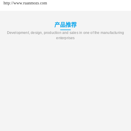
http://www.ruanmozs.com
产品推荐
Development, design, production and sales in one of the manufacturing
enterprises