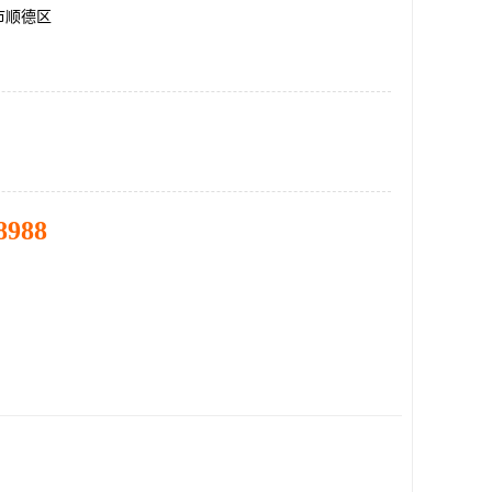
市顺德区
8988