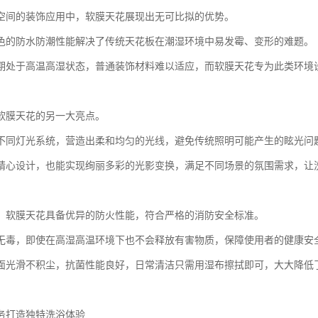
空间的装饰应用中，软膜天花展现出无可比拟的优势。
色的防水防潮性能解决了传统天花板在潮湿环境中易发霉、变形的难题。
期处于高温高湿状态，普通装饰材料难以适应，而软膜天花专为此类环境
软膜天花的另一大亮点。
不同灯光系统，营造出柔和均匀的光线，避免传统照明可能产生的眩光问
精心设计，也能实现绚丽多彩的光影变换，满足不同场景的氛围需求，让
，软膜天花具备优异的防火性能，符合严格的消防安全标准。
无毒，即使在高湿高温环境下也不会释放有害物质，保障使用者的健康安
面光滑不积尘，抗菌性能良好，日常清洁只需用湿布擦拭即可，大大降低
务打造独特洗浴体验