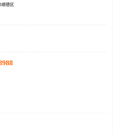
市顺德区
8988