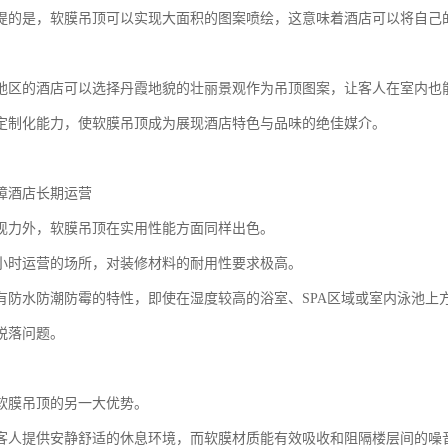
提的是，软膜吊顶可以实现大面积的图案喷绘，这意味着酒店可以将自己
。
地区的酒店可以选择丹霞地貌的壮丽景观作为吊顶图案，让客人在室内也
定制化能力，使软膜吊顶成为展现酒店特色与品味的绝佳媒介。
障酒店长期运营
现力外，软膜吊顶在实用性能方面同样出色。
4小时运营的场所，对装修材料的耐用性要求极高。
有防水防潮防霉的特性，即使在湿度较高的浴室、SPA区域或室内泳池上
脱落问题。
软膜吊顶的另一大优势。
客人提供安静舒适的休息环境，而软膜材质能有效吸收和阻隔楼层间的噪