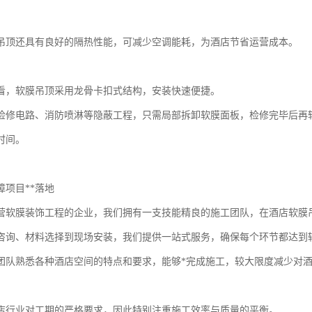
吊顶还具有良好的隔热性能，可减少空调能耗，为酒店节省运营成本。
看，软膜吊顶采用龙骨卡扣式结构，安装快速便捷。
检修电路、消防喷淋等隐蔽工程，只需局部拆卸软膜面板，检修完毕后再
时间。
障项目**落地
营软膜装饰工程的企业，我们拥有一支技能精良的施工团队，在酒店软膜
咨询、材料选择到现场安装，我们提供一站式服务，确保每个环节都达到
团队熟悉各种酒店空间的特点和要求，能够*完成施工，较大限度减少对
店行业对工期的严格要求，因此特别注重施工效率与质量的平衡。