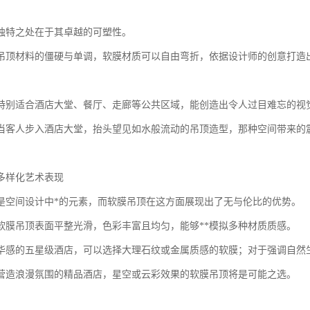
独特之处在于其卓越的可塑性。
吊顶材料的僵硬与单调，软膜材质可以自由弯折，依据设计师的创意打造
特别适合酒店大堂、餐厅、走廊等公共区域，能创造出令人过目难忘的视
当客人步入酒店大堂，抬头望见如水般流动的吊顶造型，那种空间带来的
多样化艺术表现
是空间设计中*的元素，而软膜吊顶在这方面展现出了无与伦比的优势。
软膜吊顶表面平整光滑，色彩丰富且均匀，能够**模拟多种材质质感。
华感的五星级酒店，可以选择大理石纹或金属质感的软膜；对于强调自然
营造浪漫氛围的精品酒店，星空或云彩效果的软膜吊顶将是可能之选。