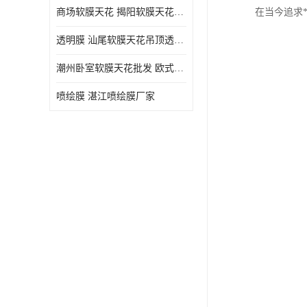
商场软膜天花 揭阳软膜天花吊顶透光膜批发
在当今追求
透明膜 汕尾软膜天花吊顶透光膜定制
潮州卧室软膜天花批发 欧式软膜天花
喷绘膜 湛江喷绘膜厂家