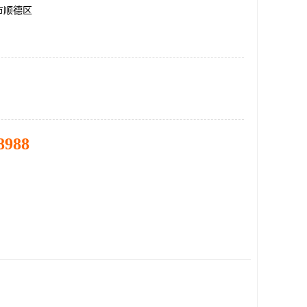
市顺德区
8988