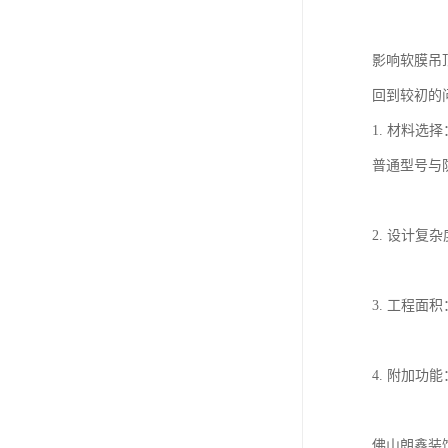
影响软膜吊
回到较初的
1. 材料
普通型号与
2. 设计
3. 工程
4. 附加
佛山朗鑫装