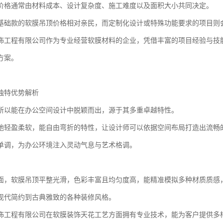
价格通常由材料成本、设计复杂度、施工难度以及面积大小共同决定。
基础款的软膜吊顶价格相对亲民，而定制化设计或特殊功能要求的项目则
饰工程有限公司作为专业经营软膜材料的企业，凭借丰富的项目经验与技
方案。
独特优势解析
所以能在办公空间设计中脱颖而出，源于其多重卓越特性。
地轻盈柔软，能自由弯折的特性，让设计师可以依据空间布局打造出流畅
单调，为办公环境注入灵动气息与艺术格调。
面，软膜吊顶平整光滑，色彩丰富且均匀度高，能精准模拟多种材质质感，
现代简约到古典雅致的各种装修风格。
饰工程有限公司在软膜装饰天花工艺方面拥有专业技术，能为客户提供多