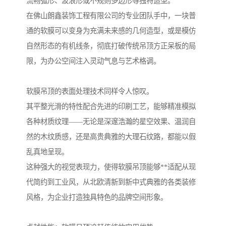
流畅弧形、波浪形或不规则多边形等独特造型。
在佛山朗鑫装饰工程有限公司的专业团队手中，一块普
通的软膜可以变身为充满未来感的几何造型，或是模仿
自然形态的有机线条，彻底打破传统吊顶方正呆板的局
限，为办公空间注入灵动气息与艺术格调。
软膜吊顶的表面处理技术同样令人惊叹。
其平整光滑的特性配合先进的印刷工艺，能够精准模拟
各种材质纹理——无论是深邃浩瀚的星空效果、温润自
然的木纹质感，还是高贵典雅的大理石纹路，都能以假
乱真地呈现。
这种强大的视觉表现力，使得软膜吊顶能够**适配从现
代简约到工业风，从北欧清新到新中式典雅的各类装修
风格，为企业打造独具特色的品牌空间形象。