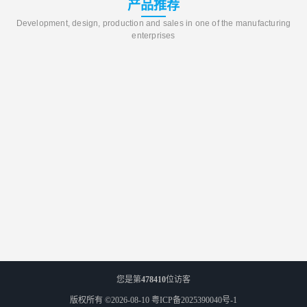
产品推荐
Development, design, production and sales in one of the manufacturing
enterprises
您是第
478410
位访客
版权所有 ©2026-08-10
粤ICP备2025390040号-1