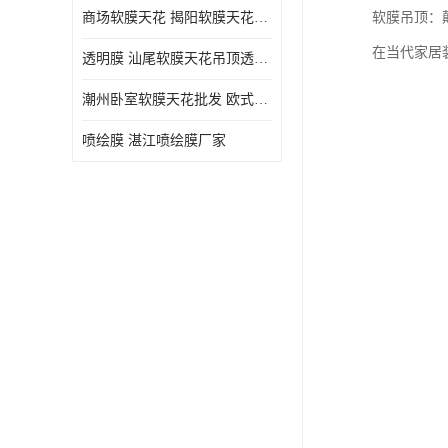
商场软膜天花 揭阳软膜天花吊顶透光膜批发
软膜吊顶：
在当代家居
透明膜 汕尾软膜天花吊顶透光膜定制
潮州卧室软膜天花批发 欧式软膜天花
喷绘膜 湛江喷绘膜厂家