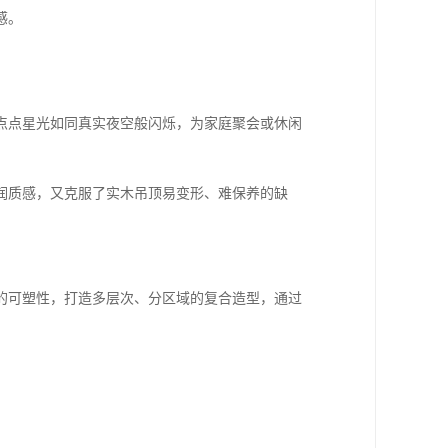
感。
点点星光如同真实夜空般闪烁，为家庭聚会或休闲
润质感，又克服了实木吊顶易变形、难保养的缺
的可塑性，打造多层次、分区域的复合造型，通过
。