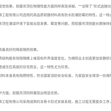
视觉效果，软膜吊顶在物理性能方面同样表现卓越，**诠释了"形式追随功
饰工程有限公司选用的高品质软膜材料具有防水防潮防霉的特性，这一特
吊顶在潮湿环境下容易出现发黄、霉变等问题，而软膜吊顶则能长期保持
具备良好的隔音隔热效果。
质结构能有效阻隔楼上噪音和外界温度变化，为揭阳业主创造更加安静舒
道或住在高层的住宅而言，这一特性尤为珍贵。
材料本身具有阻燃特性，符合国家消防安全标准，为家庭安全增添一份保
护方面，软膜吊顶同样展现出明显优势。
饰工程有限公司采用成熟的龙骨卡扣式安装系统，施工过程无需复杂工序