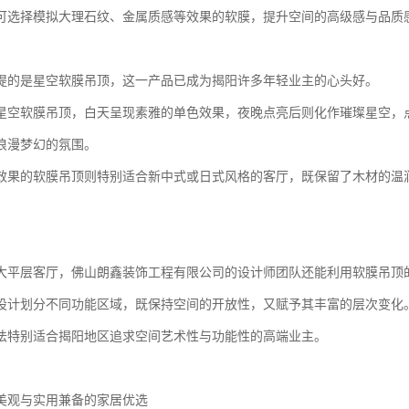
可选择模拟大理石纹、金属质感等效果的软膜，提升空间的高级感与品质
提的是星空软膜吊顶，这一产品已成为揭阳许多年轻业主的心头好。
星空软膜吊顶，白天呈现素雅的单色效果，夜晚点亮后则化作璀璨星空，
浪漫梦幻的氛围。
效果的软膜吊顶则特别适合新中式或日式风格的客厅，既保留了木材的温
大平层客厅，佛山朗鑫装饰工程有限公司的设计师团队还能利用软膜吊顶
设计划分不同功能区域，既保持空间的开放性，又赋予其丰富的层次变化
法特别适合揭阳地区追求空间艺术性与功能性的高端业主。
美观与实用兼备的家居优选