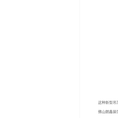
这种新型吊
佛山朗鑫装