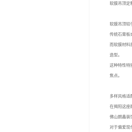
软膜吊顶定
软膜吊顶较
传统石膏板
而软膜材料
造型。
这种特性特
焦点。
多样风格适
在揭阳这座
佛山朗鑫装
对于偏爱现