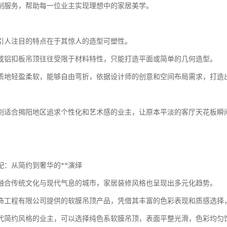
制服务，帮助每一位业主实现理想中的家居美学。
引人注目的特点在于其惊人的造型可塑性。
或铝扣板吊顶往往受限于材料特性，只能打造平面或简单的几何造型。
质地轻盈柔软，能够自由弯折，依据设计师的创意和空间布局需求，打造
别适合揭阳地区追求个性化和艺术感的业主，让原本平淡的客厅天花板瞬
配：从简约到奢华的**演绎
融合传统文化与现代气息的城市，家居装修风格也呈现出多元化趋势。
饰工程有限公司提供的软膜吊顶产品，凭借其丰富的色彩表现和质感选择，
代简约风格的业主，可以选择纯色系软膜吊顶，表面平整光滑，色彩均匀