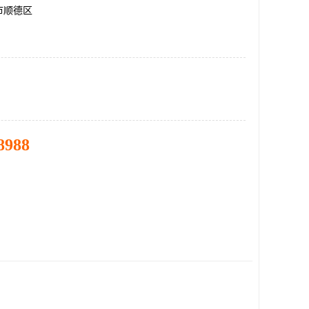
市顺德区
8988