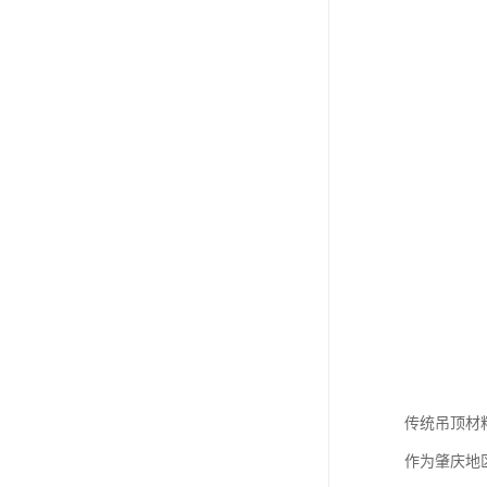
传统吊顶材
作为肇庆地