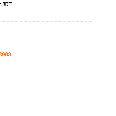
市顺德区
8988