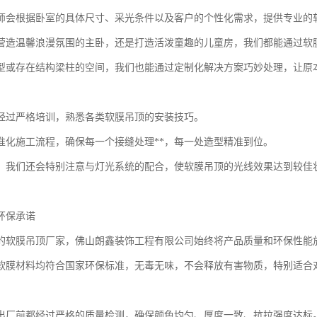
师会根据卧室的具体尺寸、采光条件以及客户的个性化需求，提供专业的
营造温馨浪漫氛围的主卧，还是打造活泼童趣的儿童房，我们都能通过软
型或存在结构梁柱的空间，我们也能通过定制化解决方案巧妙处理，让原
经过严格培训，熟悉各类软膜吊顶的安装技巧。
准化施工流程，确保每一个接缝处理**，每一处造型精准到位。
，我们还会特别注意与灯光系统的配合，使软膜吊顶的光线效果达到较佳
环保承诺
的软膜吊顶厂家，佛山朗鑫装饰工程有限公司始终将产品质量和环保性能
软膜材料均符合国家环保标准，无毒无味，不会释放有害物质，特别适合
出厂前都经过严格的质量检测，确保颜色均匀、厚度一致、抗拉强度达标