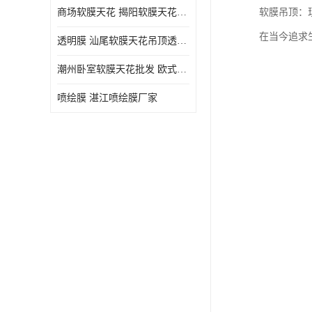
商场软膜天花 揭阳软膜天花吊顶透光膜批发
软膜吊顶：
在当今追求
透明膜 汕尾软膜天花吊顶透光膜定制
潮州卧室软膜天花批发 欧式软膜天花
喷绘膜 湛江喷绘膜厂家