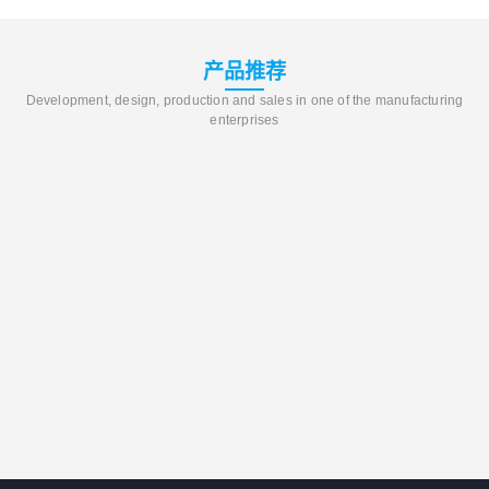
产品推荐
Development, design, production and sales in one of the manufacturing
enterprises