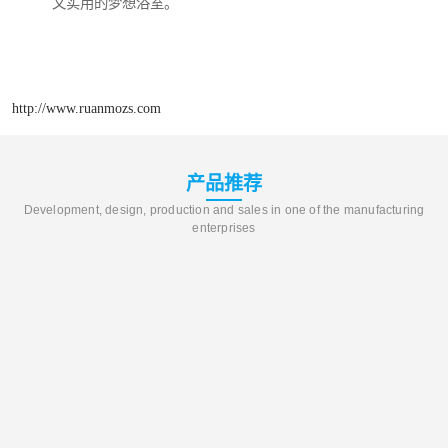
又实用的梦想浴室。
http://www.ruanmozs.com
产品推荐
Development, design, production and sales in one of the manufacturing
enterprises