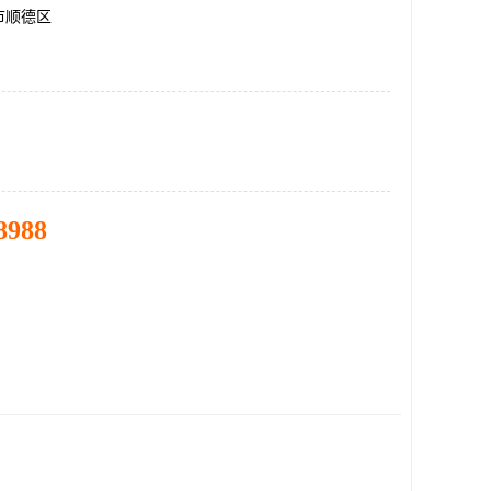
市顺德区
8988