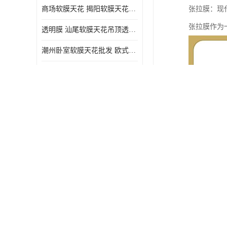
商场软膜天花 揭阳软膜天花吊顶透光膜批发
张拉膜：现
张拉膜作为
透明膜 汕尾软膜天花吊顶透光膜定制
潮州卧室软膜天花批发 欧式软膜天花
喷绘膜 湛江喷绘膜厂家