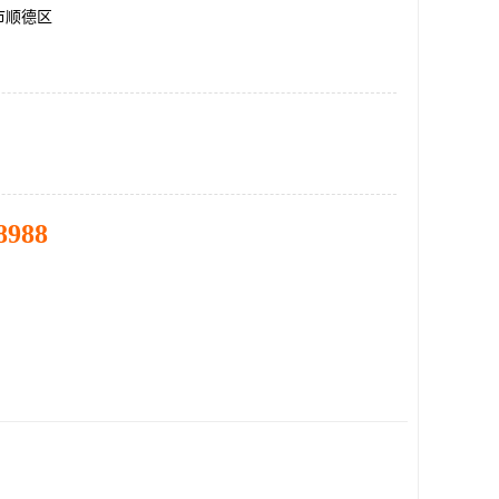
市顺德区
8988