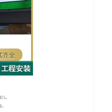
宠儿。
变。