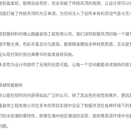
地轻盈柔软，能够自由弯折，完全突破了传统吊顶的局限，让设计师可以
彻底打破了传统吊顶的方正单调，为空间注入了前所未有的灵动气息与艺
营软膜材料的佛山朗鑫装饰工程有限公司，我们深知软膜吊顶的每一个细
面平整光滑，色彩丰富且均匀度高，能够精准模拟多种材质质感，无论是梦
配从现代简约到古典奢华的各类装修风格。
多变性为设计师提供了无限的创意可能，让每一个空间都能讲述独特的故
卓越性能解析
所以能在短时间内获得如此广泛的认可，除了其出色的视觉效果外，更因
鑫装饰工程有限公司在多年的项目实践中见证了软膜吊顶在各种环境下的
的防水防潮防霉特性，即便在潮州地区潮湿的浴室、厨房等高湿环境中也能
问题。