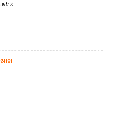
市顺德区
8988