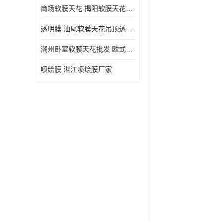
商场软膜天花 揭阳软膜天花吊顶透光膜批发
透明膜 汕尾软膜天花吊顶透光膜定制
潮州卧室软膜天花批发 欧式软膜天花
喷绘膜 湛江喷绘膜厂家