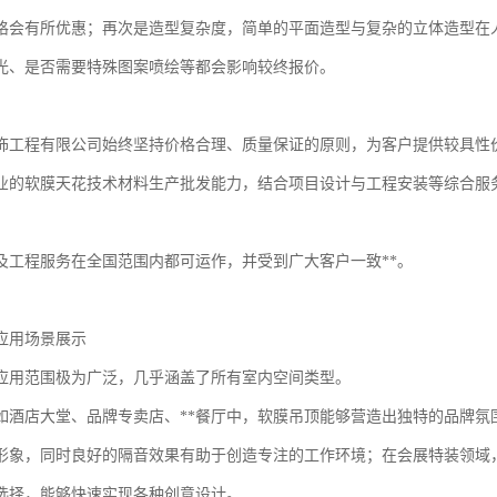
格会有所优惠；再次是造型复杂度，简单的平面造型与复杂的立体造型在
光、是否需要特殊图案喷绘等都会影响较终报价。
饰工程有限公司始终坚持价格合理、质量保证的原则，为客户提供较具性
业的软膜天花技术材料生产批发能力，结合项目设计与工程安装等综合服
及工程服务在全国范围内都可运作，并受到广大客户一致**。
应用场景展示
应用范围极为广泛，几乎涵盖了所有室内空间类型。
如酒店大堂、品牌专卖店、**餐厅中，软膜吊顶能够营造出独特的品牌氛
形象，同时良好的隔音效果有助于创造专注的工作环境；在会展特装领域
选择，能够快速实现各种创意设计。