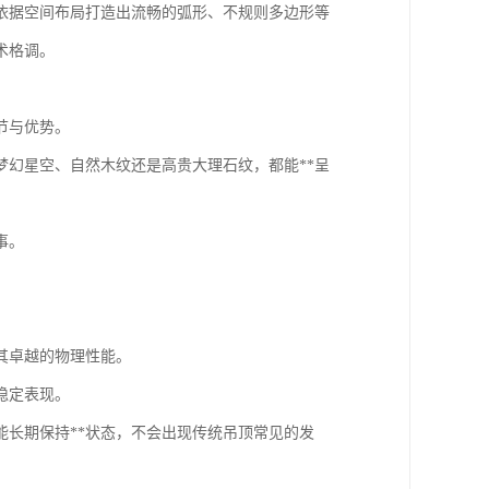
依据空间布局打造出流畅的弧形、不规则多边形等
术格调。
节与优势。
幻星空、自然木纹还是高贵大理石纹，都能**呈
事。
其卓越的物理性能。
稳定表现。
长期保持**状态，不会出现传统吊顶常见的发