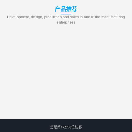
产品推荐
Development, design, production and sales in one of the manufacturing
enterprises
您是第
472730
位访客