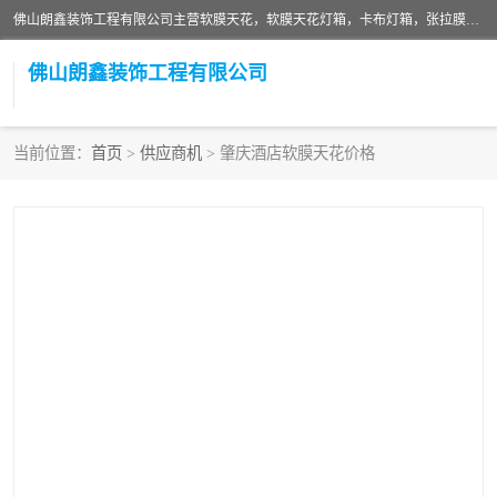
佛山朗鑫装饰工程有限公司主营软膜天花，软膜天花灯箱，卡布灯箱，张拉膜等产品，价格实惠，支持定制；公司专业装饰铺面，家居，会展特装，软膜等工程，技能精良人员，安装快、价格合理，质量保证、热诚与各方有识人士合作，欢迎新老客户来电咨询。
佛山朗鑫装饰工程有限公司
当前位置：
首页
>
供应商机
> 肇庆酒店软膜天花价格
软膜天花灯箱
卡布灯箱
张拉膜
软膜吊顶
软膜天花