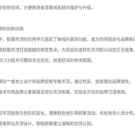
足检修空间，方便商场各类管线系统的维护与升级。
顶的创新应用
中，软膜吊顶的应用早已追赶了单纯的装饰功能，成为空间规划与品牌表
用软膜吊顶打造震撼的视觉焦点，大型弧形或异形吊顶配以动态灯光效果
合LED技术可模拟天光变化，创造舒适的休闲氛围。
国际**或本土设计师品牌定制专属吊顶，通过色彩、造型强化品牌调性。
技术可将品牌元素直接呈现在吊顶表面，实现全方位的品牌沉浸体验。
过吊顶造型与色彩的变化，潜移默化地引导顾客流动，优化商场人流分布
用差异化吊顶设计，帮助顾客建立清晰的空间认知。