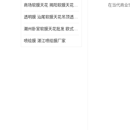
商场软膜天花 揭阳软膜天花吊顶透光膜批发
在当代商业
透明膜 汕尾软膜天花吊顶透光膜定制
潮州卧室软膜天花批发 欧式软膜天花
喷绘膜 湛江喷绘膜厂家