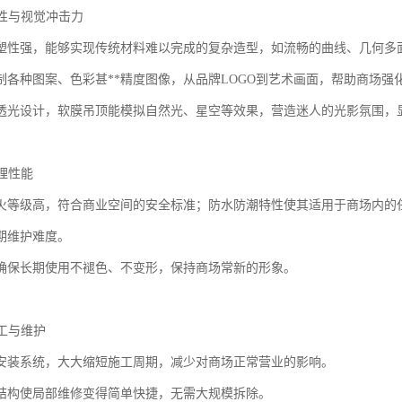
活性与视觉冲击力
塑性强，能够实现传统材料难以完成的复杂造型，如流畅的曲线、几何多
制各种图案、色彩甚**精度图像，从品牌LOGO到艺术画面，帮助商场强
透光设计，软膜吊顶能模拟自然光、星空等效果，营造迷人的光影氛围，
物理性能
火等级高，符合商业空间的安全标准；防水防潮特性使其适用于商场内的
期维护难度。
确保长期使用不褪色、不变形，保持商场常新的形象。
施工与维护
安装系统，大大缩短施工周期，减少对商场正常营业的影响。
结构使局部维修变得简单快捷，无需大规模拆除。