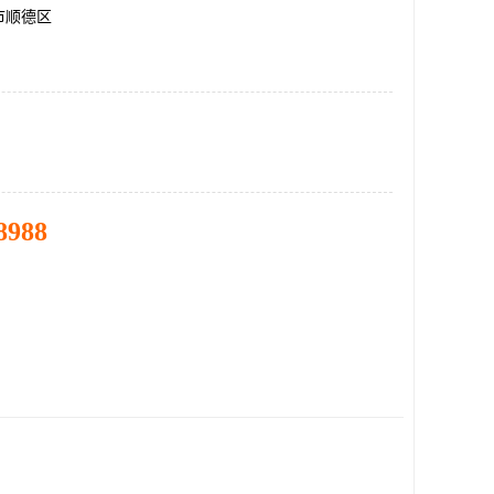
市顺德区
8988