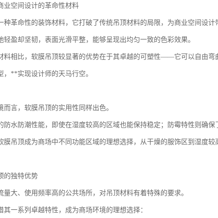
商业空间设计的革命性材料
一种革命性的装饰材料，它打破了传统吊顶材料的局限，为商业空间设计
地轻盈却坚韧，表面光滑平整，能够呈现出均匀一致的色彩效果。
材料相比，软膜吊顶较显著的优势在于其卓越的可塑性——它可以自由弯
型，**实现设计师的天马行空。
境而言，软膜吊顶的实用性同样出色。
的防水防潮性能，即使在湿度较高的区域也能保持稳定；防霉特性则确保
软膜吊顶成为商场中不同功能区域的理想选择，从干燥的服饰区到湿度较
顶的独特优势
流量大、使用频率高的公共场所，对吊顶材料有着特殊的要求。
借其一系列卓越特性，成为商场环境的理想选择：