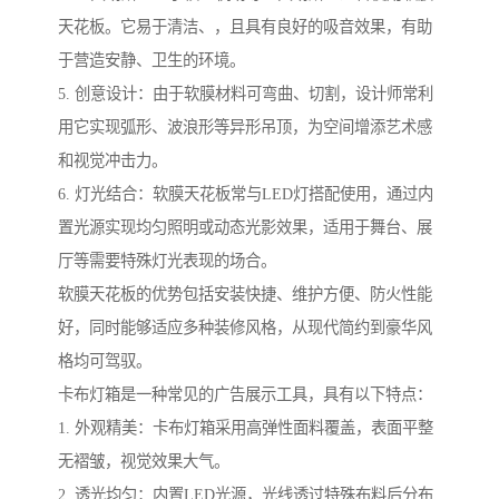
天花板。它易于清洁、，且具有良好的吸音效果，有助
于营造安静、卫生的环境。
5. 创意设计：由于软膜材料可弯曲、切割，设计师常利
用它实现弧形、波浪形等异形吊顶，为空间增添艺术感
和视觉冲击力。
6. 灯光结合：软膜天花板常与LED灯搭配使用，通过内
置光源实现均匀照明或动态光影效果，适用于舞台、展
厅等需要特殊灯光表现的场合。
软膜天花板的优势包括安装快捷、维护方便、防火性能
好，同时能够适应多种装修风格，从现代简约到豪华风
格均可驾驭。
卡布灯箱是一种常见的广告展示工具，具有以下特点：
1. 外观精美：卡布灯箱采用高弹性面料覆盖，表面平整
无褶皱，视觉效果大气。
2. 透光均匀：内置LED光源，光线透过特殊布料后分布