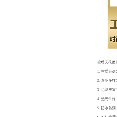
软膜天花吊
1. 材质
2. 造型
3. 色彩
4. 透光
5. 防水