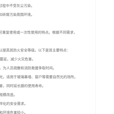
存过程中不受灰尘污染。
尘和碎屑污染周围环境。
、可重复使用或一次性使用的特点。根据不同需求，
，以提高其防火安全等级。以下是其主要特点：
势蔓延，减少火灾危害。
性，为人员疏散和消防救援争取时间。
采光，适用于玻璃幕墙、窗户等需要自然光的场所。
损害，同时延长膜的使用寿命。
大规模改造。
多样化的安全需求。
体和环境危害较小。