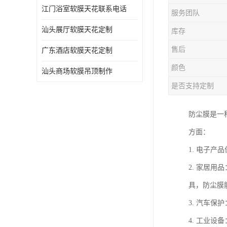
江门浴室软膜天花联系电话
服务团队
汕头展厅软膜天花定制
库存
售后
广东酒店软膜天花定制
颜色
汕头商场软膜吊顶制作
是否支持定制
防尘膜是一
方面：
1. 电子
2. 家居
具，防尘膜
3. 汽车
4. 工业