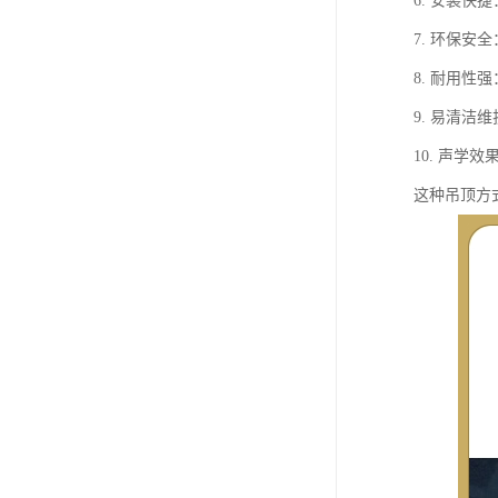
6. 安装
7. 环保
8. 耐用
9. 易清
10. 声
这种吊顶方