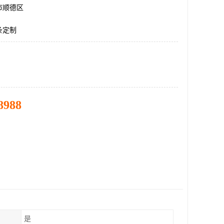
市顺德区
条定制
8988
是