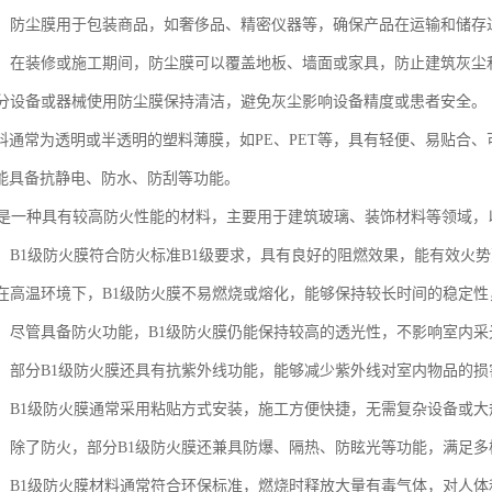
行业：防尘膜用于包装商品，如奢侈品、精密仪器等，确保产品在运输和储
工地：在装修或施工期间，防尘膜可以覆盖地板、墙面或家具，防止建筑灰
：部分设备或器械使用防尘膜保持清洁，避免灰尘影响设备精度或患者安全。
料通常为透明或半透明的塑料薄膜，如PE、PET等，具有轻便、易贴合
能具备抗静电、防水、防刮等功能。
膜是一种具有较高防火性能的材料，主要用于建筑玻璃、装饰材料等领域
性能：B1级防火膜符合防火标准B1级要求，具有良好的阻燃效果，能有效火
温：在高温环境下，B1级防火膜不易燃烧或熔化，能够保持较长时间的稳定
性好：尽管具备防火功能，B1级防火膜仍能保持较高的透光性，不影响室内
外线：部分B1级防火膜还具有抗紫外线功能，能够减少紫外线对室内物品的
简便：B1级防火膜通常采用粘贴方式安装，施工方便快捷，无需复杂设备或
能性：除了防火，部分B1级防火膜还兼具防爆、隔热、防眩光等功能，满足
安全：B1级防火膜材料通常符合环保标准，燃烧时释放大量有毒气体，对人