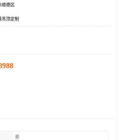
市顺德区
膜吊顶定制
8988
是