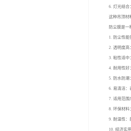
6. 灯光
这种吊顶材
防尘膜是一
1. 防尘
2. 透明
3. 粘性
4. 耐用
5. 防水
6. 易清
7. 适用
8. 环保
9. 耐温
10. 经