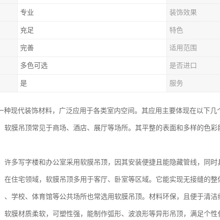
专业
装饰效果
充足
特色
完善
适用范围
多色可选
是否进口
是
服务
一种现代装饰材料，广泛应用于各类室内空间。其应用主要体现在以下几
空间：软膜吊顶常见于商场、酒店、展厅等场所。其平整的表面和多样的色
场所：许多写字楼和办公室采用软膜吊顶，因其安装便捷且能隐藏管线，同
装饰：在住宅领域，软膜吊顶多用于客厅、卧室等区域。它能实现无接缝的
设施：、学校、体育馆等公共场所也常选用软膜吊顶。材料环保，且便于清
造型：软膜材质柔软，可塑性强，能制作弧形、波浪形等异形吊顶，满足个性