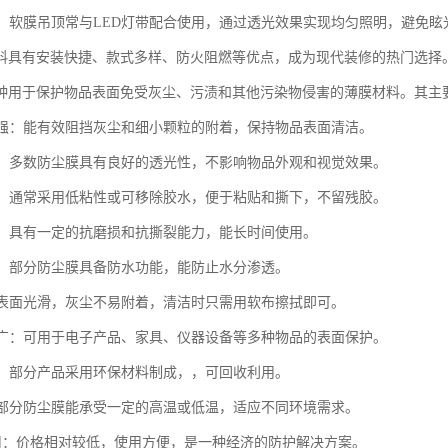
结合：软膜吊顶常与LED灯带配合使用，通过透光效果实现均匀照明，避免眩
料具有安装快捷、款式多样、防火阻燃等优点，成为现代装修的热门选择
种用于保护物品表面免受灰尘、污渍和其他污染物侵害的薄膜材料。其主
性能强：能有效阻挡灰尘和细小颗粒的附着，保持物品表面清洁。
度高：多数防尘膜具有良好的透光性，不影响物品外观和视觉效果。
适中：通常采用低粘性或可移除胶水，便于粘贴和撕下，不留残胶。
性好：具有一定的抗磨损和抗撕裂能力，能长时间使用。
防潮：部分防尘膜具备防水功能，能防止水分渗透。
洁：表面光滑，灰尘不易附着，清洁时只需用软布擦拭即可。
范围广：可用于电子产品、家具、仪器设备等多种物品的表面保护。
材料：部分产品采用环保材料制成，，可回收利用。
性：部分防尘膜能承受一定的高温或低温，适应不同环境需求。
济实用：价格相对较低，使用方便，是一种经济的防护解决方案。