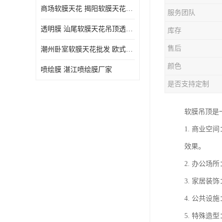
商场软膜天花 揭阳软膜天花吊顶透光膜批发
服务团队
透明膜 汕尾软膜天花吊顶透光膜定制
库存
售后
潮州卧室软膜天花批发 欧式软膜天花
颜色
喷绘膜 湛江喷绘膜厂家
是否支持定制
软膜吊顶是
1. 商业
效果。
2. 办公
3. 家居
4. 公共
5. 特殊