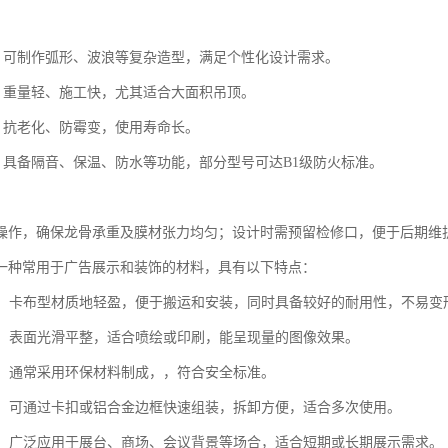
活：可制作弧形、波浪等复杂造型，满足个性化设计需求。
捷：重量轻、施工快，尤其适合大面积吊顶。
好：抗老化、防霉变，使用寿命长。
强：具备隔音、保温、防水等功能，部分型号可达B1级防火标准。
操作，确保龙骨承重及膜材张力均匀；设计时需预留检修口，便于后期维
一种常用于广告展示和装饰的材料，具有以下特点：
耐用：卡布型材质地轻盈，便于搬运和安装，同时具备较好的耐用性，不易变
度高：表面光滑平整，适合喷绘或印刷，能呈现量的图像效果。
安全：通常采用环保材料制成，，符合安全标准。
简便：可通过卡扣或铝合金边框快速组装，拆卸方便，适合多次使用。
性广：广泛应用于展台、商场、会议背景等场合，适合短期或长期展示需求。