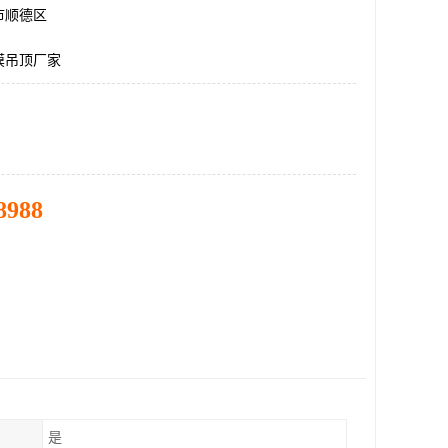
市顺德区
膜吊顶厂家
8988
是