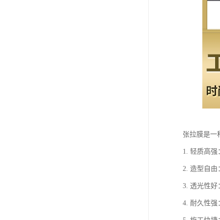
张拉膜是一
1. 轻质
2. 造型
3. 透光性
4. 耐久