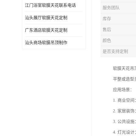
江门浴室软膜天花联系电话
服务团队
汕头展厅软膜天花定制
库存
售后
广东酒店软膜天花定制
颜色
汕头商场软膜吊顶制作
是否支持定制
软膜天花吊
平整或造型
应用场景：
1. 商业
2. 家居
3. 公共
4. 灯光