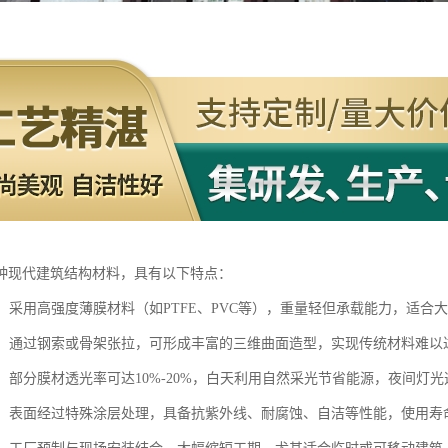
种现代建筑结构材料，具有以下特点：
高强：采用高强度薄膜材料（如PTFE、PVC等），重量轻但承载能力，适合
自由：通过钢索或骨架张拉，可形成丰富的三维曲面造型，实现传统材料难
好：部分膜材透光率可达10%-20%，白天利用自然采光节省能源，夜间灯
性强：表面经过特殊涂层处理，具备抗紫外线、耐腐蚀、自洁等性能，使用寿命可