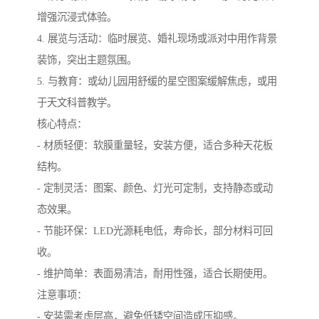
增强沉浸式体验。
4. 展览与活动：临时展览、婚礼现场或派对中用作背景
装饰，突出主题氛围。
5. 与教育：或幼儿园用舒缓的星空图案缓解焦虑，或用
于天文科普教学。
核心特点：
- 材质轻便：软膜重量轻，安装方便，适合多种天花板
结构。
- 定制灵活：图案、颜色、灯光可定制，支持静态或动
态效果。
- 节能环保：LED光源耗电低，寿命长，部分材料可回
收。
- 维护简单：表面易清洁，耐用性强，适合长期使用。
注意事项：
- 安装需考虑层高，避免低矮空间造成压抑感。