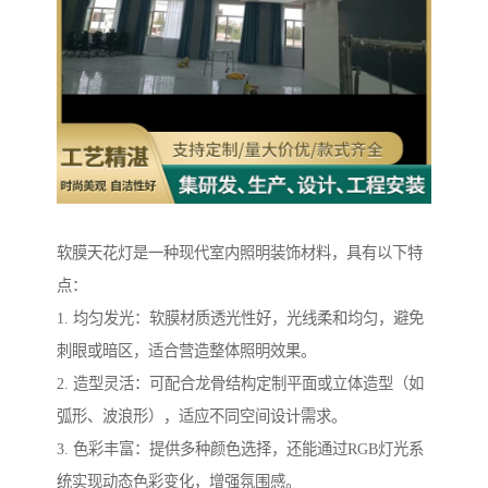
软膜天花灯是一种现代室内照明装饰材料，具有以下特
点：
1. 均匀发光：软膜材质透光性好，光线柔和均匀，避免
刺眼或暗区，适合营造整体照明效果。
2. 造型灵活：可配合龙骨结构定制平面或立体造型（如
弧形、波浪形），适应不同空间设计需求。
3. 色彩丰富：提供多种颜色选择，还能通过RGB灯光系
统实现动态色彩变化，增强氛围感。