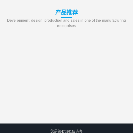
产品推荐
Development, design, production and sales in one of the manufacturing
enterprises
您是第
475301
位访客