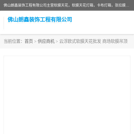
佛山朗鑫装饰工程有限公司主营软膜天花，软膜天花灯箱，卡布灯箱，张拉膜等产品，价格实惠，支持定制；公司专业装饰铺面，家居，会展特装，软膜等工程，技能精良人员，安装快、价格合理，质量保证、热诚与各方有识人士合作，欢迎新老客户来电咨询。
佛山朗鑫装饰工程有限公司
当前位置：
首页
>
供应商机
> 云浮欧式软膜天花批发 商场软膜吊顶
软膜天花灯箱
卡布灯箱
张拉膜
软膜吊顶
软膜天花